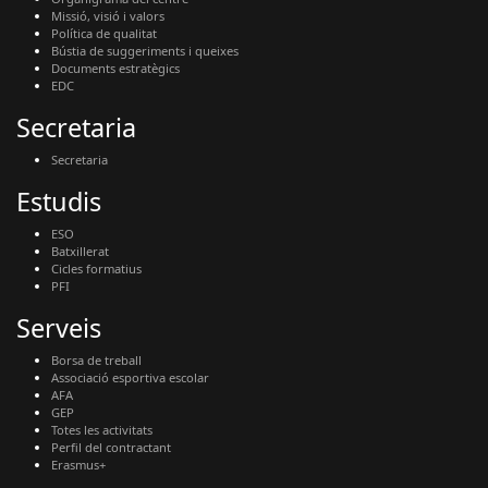
Missió, visió i valors
Política de qualitat
Bústia de suggeriments i queixes
Documents estratègics
EDC
Secretaria
Secretaria
Estudis
ESO
Batxillerat
Cicles formatius
PFI
Serveis
Borsa de treball
Associació esportiva escolar
AFA
GEP
Totes les activitats
Perfil del contractant
Erasmus+