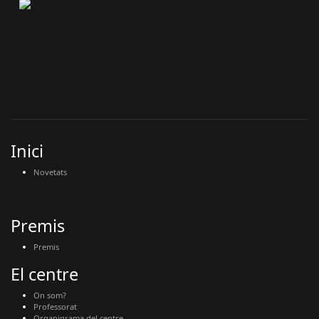
Inici
Novetats
Premis
Premis
El centre
On som?
Professorat
Organigrama del centre