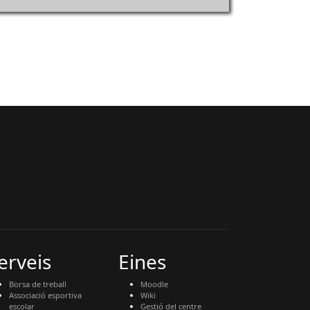
erveis
Eines
Borsa de treball
Moodle
Associació esportiva
Wiki
escolar
Gestió del centre