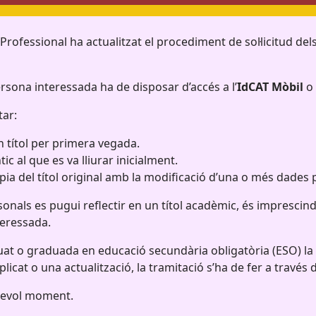
rofessional ha actualitzat el procediment de sol·licitud del
persona interessada ha de disposar d’accés a l’
IdCAT Mòbil
o 
tar:
 títol per primera vegada.
ic al que es va lliurar inicialment.
ia del títol original amb la modificació d’una o més dades 
als es pugui reflectir en un títol acadèmic, és imprescind
teressada.
uat o graduada en educació secundària obligatòria (ESO) la
uplicat o una actualització, la tramitació s’ha de fer a través
lsevol moment.