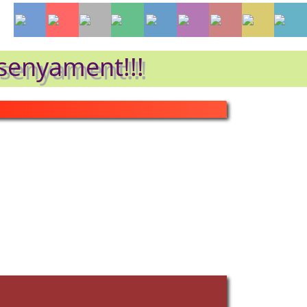
nsenyament!!!