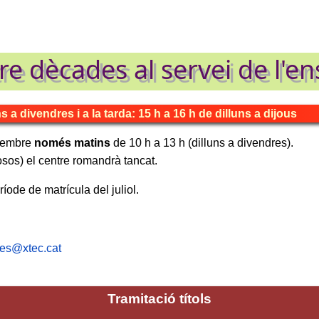
e dècades al servei de l'e
s a divendres i a la
tarda
: 15 h a 16 h de dilluns a dijous
setembre
només matins
de 10 h a 13 h (dilluns a divendres).
losos) el centre romandrà tancat.
íode de matrícula del juliol.
yes@xtec.cat
Tramitació títols