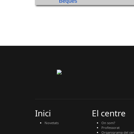
Beques
Inici
El centre
Novetats
On som?
Professorat
Organigrama del cen