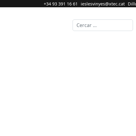
+34 93 391 16 61
ieslesvinyes@xtec.cat
Dill
Cercar...