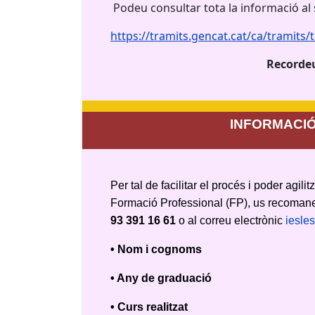
Podeu consultar tota la informació al 
https://tramits.gencat.cat/ca/tramits/
Recordeu 
INFORMACIÓ
Per tal de facilitar el procés i poder agili
Formació Professional (FP), us recomanem 
93 391 16 61
o al correu electrònic
iesle
• Nom i cognoms
• Any de graduació
• Curs realitzat