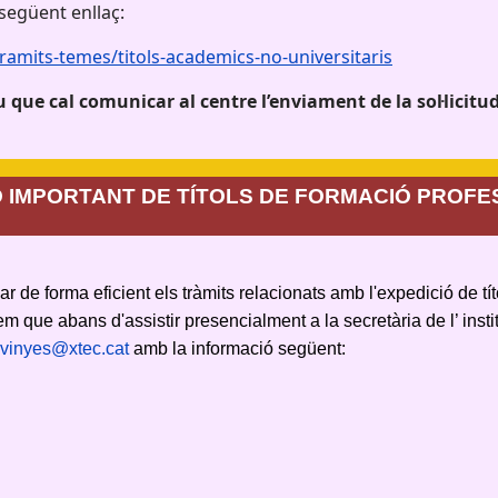
següent enllaç:
tramits-temes/titols-academics-no-universitaris
que cal comunicar al centre l’enviament de la sol·licitud 
 IMPORTANT DE TÍTOLS DE FORMACIÓ PROFES
tzar de forma eficient els tràmits relacionats amb l'expedició de tít
que abans d'assistir presencialment a la secretària de l’ instit
svinyes@xtec.cat
amb la informació següent: