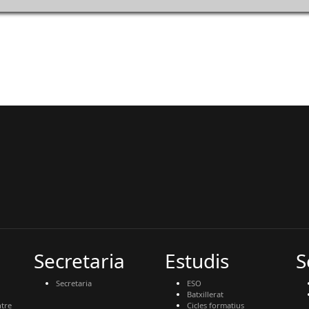
Secretaria
Estudis
S
Secretaria
ESO
Batxillerat
tre
Cicles formatius