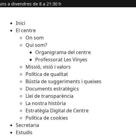
uns a divendres de 8 a 21:30 h
Inici
El centre
On som
Qui som?
Organigrama del centre
Professorat Les Vinyes
Missió, visió i valors
Política de qualitat
Bústia de suggeriments i queixes
Documents estratègics
Llei de transparència
La nostra història
Estratègia Digital de Centre
Política de cookies
Secretaria
Estudis