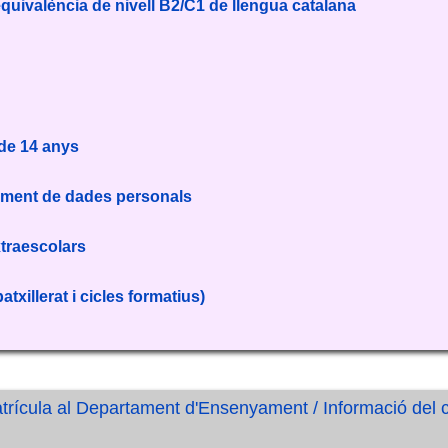
equivalència de nivell B2/C1 de llengua catalana
 de 14 anys
ctament de dades personals
xtraescolars
atxillerat i cicles formatius)
matrícula al Departament d'Ensenyament /
Informació del 