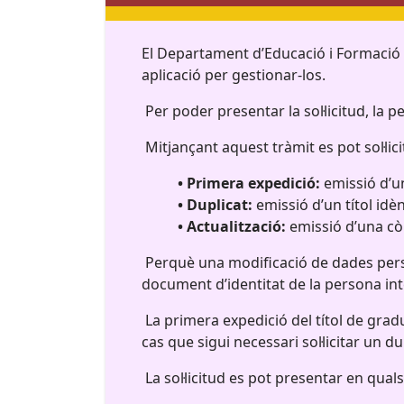
El Departament d’Educació i Formació P
aplicació per gestionar-los.
Per poder presentar la sol·licitud, la 
Mitjançant aquest tràmit es pot sol·lici
• Primera expedició:
emissió d’un
• Duplicat:
emissió d’un títol idènt
• Actualització:
emissió d’una còp
Perquè una modificació de dades person
document d’identitat de la persona in
La primera expedició del títol de grad
cas que sigui necessari sol·licitar un d
La sol·licitud es pot presentar en qua