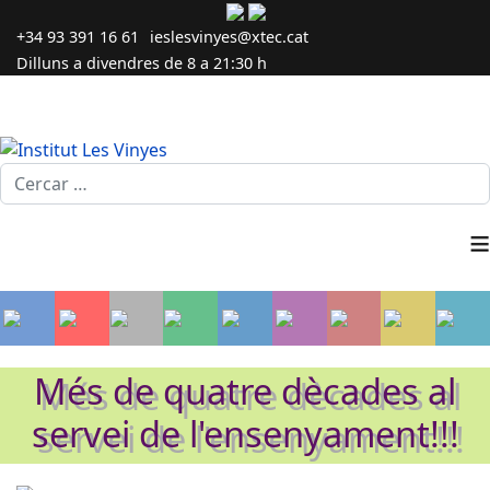
+34 93 391 16 61
ieslesvinyes@xtec.cat
Dilluns a divendres de 8 a 21:30 h
Cercar...
≡
Més de quatre dècades al
servei de l'ensenyament!!!