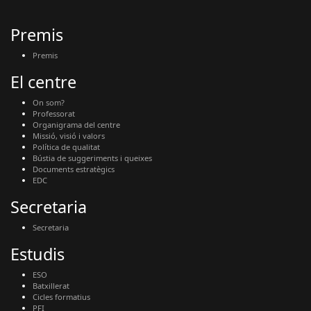
Premis
Premis
El centre
On som?
Professorat
Organigrama del centre
Missió, visió i valors
Política de qualitat
Bústia de suggeriments i queixes
Documents estratègics
EDC
Secretaria
Secretaria
Estudis
ESO
Batxillerat
Cicles formatius
PFI