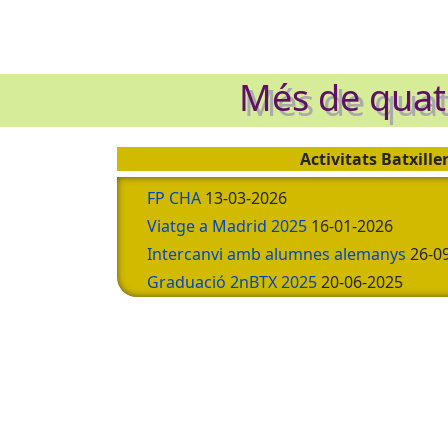
Més de quatr
Activitats Batxille
FP CHA
13-03-2026
Viatge a Madrid 2025
16-01-2026
Intercanvi amb alumnes alemanys
26-0
Graduació 2nBTX 2025
20-06-2025
Visita a la Universitat Pompeu Fabra
17
Graduació 2n BTX 2018/2024
17-01-202
Graduació 2n Batx. Promoció 2017-202
Xerrada Sydnee Wong
21-03-2023
1ER PREMI JOAN VICENTE CASTELLS DE
29-06-2024