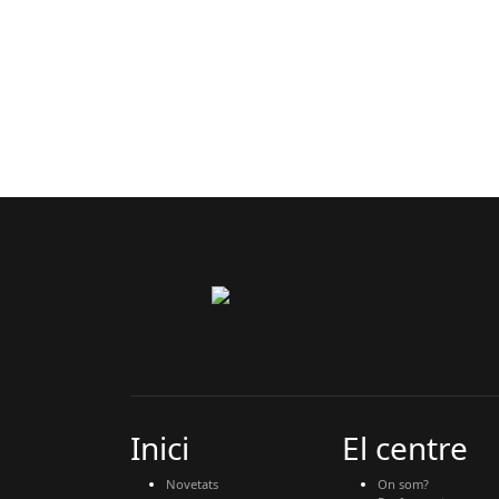
Inici
El centre
Novetats
On som?