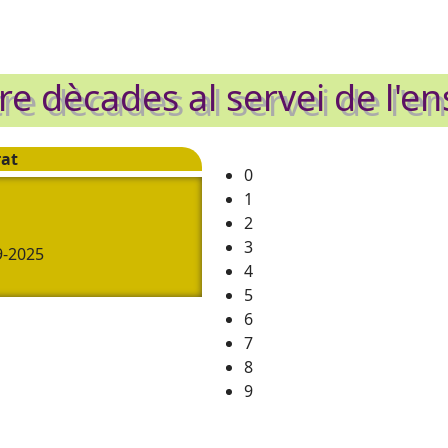
e dècades al servei de l'e
rat
0
1
2
3
9-2025
4
5
-01-2025
6
5
7
3
17-01-2025
8
9
 RECERCA DE LA NATURA