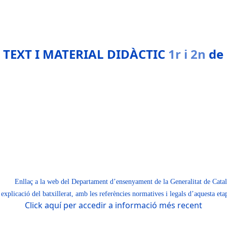
d’Amics de la Unesco
11-06-
E TEXT I MATERIAL DIDÀCTIC
1r i 2n
de
2
18-06-2021
nica de la UAB
04-06-2019
21-06-2018
Enllaç a la web del Departament d’ensenyament de la Generalitat de Cata
xplicació del batxillerat, amb les referències normatives i legals d’aquesta eta
Click aquí per accedir a informació més recent