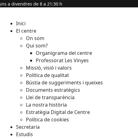
uns a divendres de 8 a 21:30 h
Inici
El centre
On som
Qui som?
Organigrama del centre
Professorat Les Vinyes
Missió, visió i valors
Política de qualitat
Bústia de suggeriments i queixes
Documents estratègics
Llei de transparència
La nostra història
Estratègia Digital de Centre
Política de cookies
Secretaria
Estudis