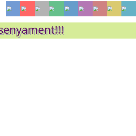
nsenyament!!!