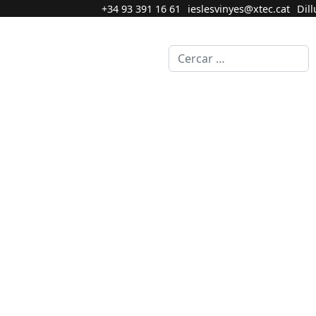
+34 93 391 16 61
ieslesvinyes@xtec.cat
Dill
Cercar...