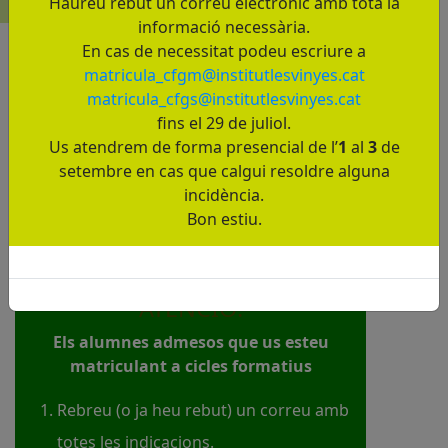
Haureu rebut un correu electrònic amb tota la
informació necessària.
En cas de necessitat podeu escriure a
matricula_cfgm@institutlesvinyes.cat
matricula_cfgs@institutlesvinyes.cat
fins el 29 de juliol.
Us atendrem de forma presencial de l’
1
al
3
de
setembre en cas que calgui resoldre alguna
incidència.
Bon estiu.
ATENCIÓ:
Els alumnes admesos que us esteu
matriculant a cicles formatius
Rebreu (o ja heu rebut) un correu amb
totes les indicacions.