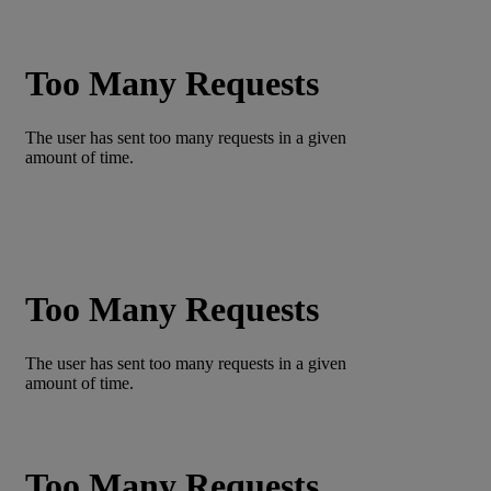
10-02-2026 13:01
Convocatòria entrevistes alumnat
Erasmus+
15-01-2026 15:59
Erasmus+ Reunió informativa amb
les famílies
15-12-2025 16:24
Activitats extraescolars de l'institut
18-09-2025 14:17
Batxillerat Esportiu
19-03-2025
15:22
Calendari escolar 2025/2026
15-01-
2025 14:43