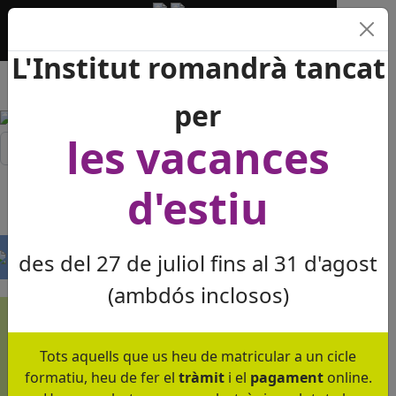
+34 93 391 16 61
ieslesvinyes@xtec.cat
Dilluns a divendres de 8 a 21:30 h
L'Institut romandrà tancat
per
les vacances
Cercar...
≡
d'estiu
des del 27 de juliol fins al 31 d'agost
(ambdós inclosos)
Més de quatre
dècades al servei de
Tots aquells que us heu de matricular a un cicle
l'ensenyament!!!
formatiu, heu de fer el
tràmit
i el
pagament
online.