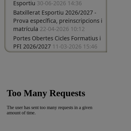
Esportiu
30-06-2026 14:36
Batxillerat Esportiu 2026/2027 -
Prova específica, preinscripcions i
matrícula
22-04-2026 10:12
Portes Obertes Cicles Formatius i
PFI 2026/2027
11-03-2026 15:46
Portes Obertes 1r ESO i Batxillerat
curs 2026/2027
05-03-2026 12:57
Candidats seleccionats Erasmus+
Estiu 2026 - Grau Superior
03-03-
2026 11:55
Candidats seleccionats Erasmus+
Estiu 2026 - Grau Mitjà
22-02-2026
18:31
Recaptació per La Marató de 3Cat