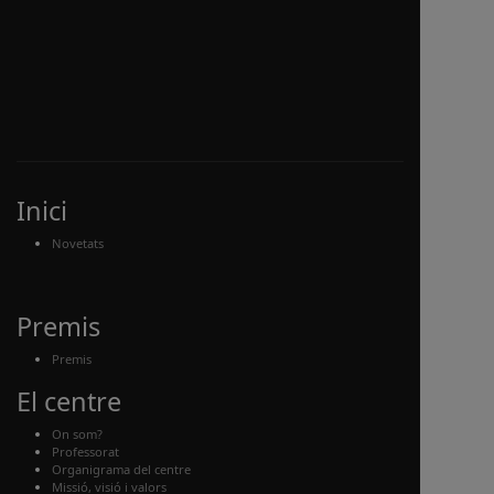
Inici
Novetats
Premis
Premis
El centre
On som?
Professorat
Organigrama del centre
Missió, visió i valors