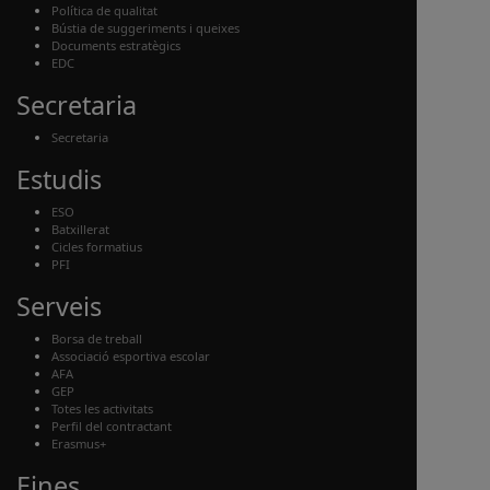
Política de qualitat
Bústia de suggeriments i queixes
Documents estratègics
EDC
Secretaria
Secretaria
Estudis
ESO
Batxillerat
Cicles formatius
PFI
Serveis
Borsa de treball
Associació esportiva escolar
AFA
GEP
Totes les activitats
Perfil del contractant
Erasmus+
Eines