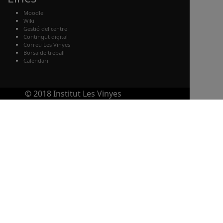
Moodle
Wiki
Gestió del centre
Contingut digital
Correu Les Vinyes
Borsa de treball
Calendari
© 2018 Institut Les Vinyes