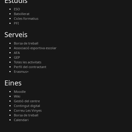
Estudis
ESO
Batxillerat
Cicles formatius
PFI
Serveis
Borsa de treball
Associació esportiva escolar
AFA
GEP
Totes les activitats
Perfil del contractant
Erasmus+
Eines
Moodle
Wiki
Gestió del centre
Contingut digital
Correu Les Vinyes
Borsa de treball
Calendari