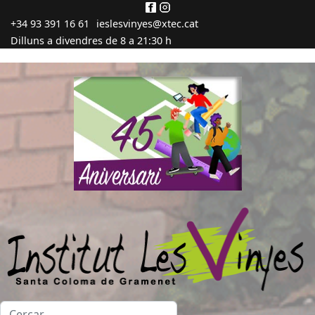
+34 93 391 16 61
ieslesvinyes@xtec.cat
Dilluns a divendres de 8 a 21:30 h
Cercar...