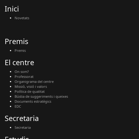
Inici
Novetats
Premis
Premis
El centre
On som?
Professorat
Organigrama del centre
Missió, visió i valors
Política de qualitat
Bústia de suggeriments i queixes
Documents estratègics
EDC
Secretaria
Secretaria