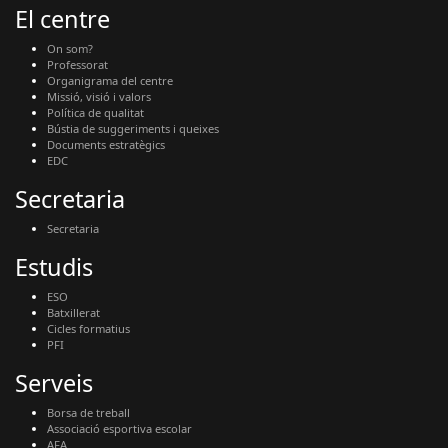
El centre
On som?
Professorat
Organigrama del centre
Missió, visió i valors
Política de qualitat
Bústia de suggeriments i queixes
Documents estratègics
EDC
Secretaria
Secretaria
Estudis
ESO
Batxillerat
Cicles formatius
PFI
Serveis
Borsa de treball
Associació esportiva escolar
AFA